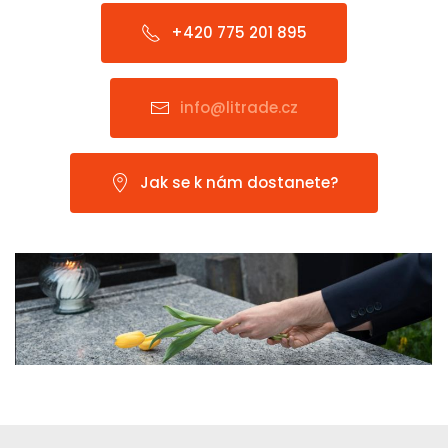
+420 775 201 895
info@litrade.cz
Jak se k nám dostanete?