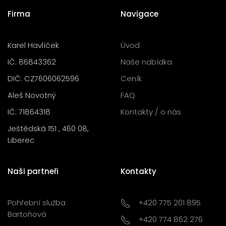
Firma
Navigace
Karel Havlíček
Úvod
IČ: 86843362
Naše nabídka
DIČ: CZ7606062596
Ceník
Aleš Novotný
FAQ
IČ: 71864318
Kontakty / o nás
Ještědská 151 , 460 08,
Liberec
Naši partneři
Kontakty
Pohřební služba
+420 775 201 895
Bartoňová
+420 774 862 276