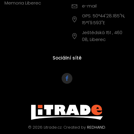
Memoria Liberec
e-mail
GPS: 50°44'28.185"N,
15°1'9.593"E
Ještědská 151 , 460
08, Liberec
Sociální sítě
©
2026
Litrade.cz. Created by
REDHAND
.