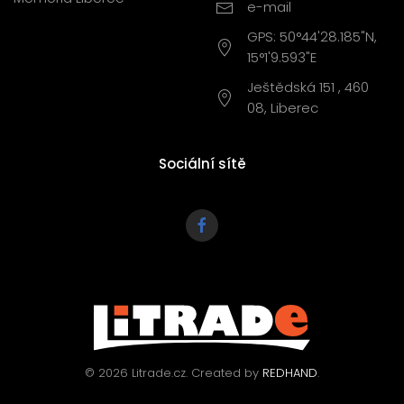
e-mail
GPS: 50°44'28.185"N,
15°1'9.593"E
Ještědská 151 , 460
08, Liberec
Sociální sítě
©
2026
Litrade.cz. Created by
REDHAND
.