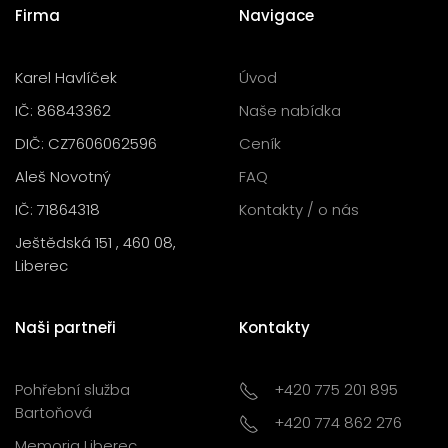
Firma
Navigace
Karel Havlíček
Úvod
IČ: 86843362
Naše nabídka
DIČ: CZ7606062596
Ceník
Aleš Novotný
FAQ
IČ: 71864318
Kontakty / o nás
Ještědská 151 , 460 08,
Liberec
Naši partneři
Kontakty
Pohřební služba
+420 775 201 895
Bartoňová
+420 774 862 276
Memoria Liberec