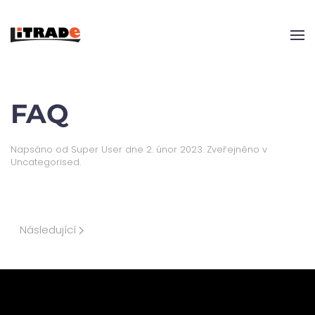
Skip to main content
FAQ
Napsáno od Super User dne
2. únor 2023
. Zveřejněno v
Uncategorised
.
Následující