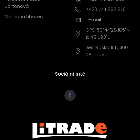
Bartoňová
+420 774 862 276
Memoria Liberec
e-mail
GPS: 50°44'28.185"N,
15°1'9.593"E
Ještědská 151 , 460
08, Liberec
Sociální sítě