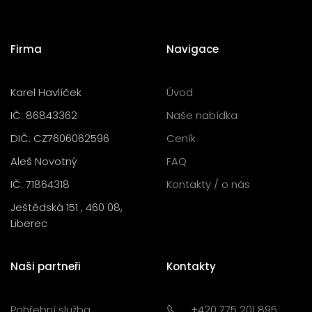
Firma
Navigace
Karel Havlíček
Úvod
IČ: 86843362
Naše nabídka
DIČ: CZ7606062596
Ceník
Aleš Novotný
FAQ
IČ: 71864318
Kontakty / o nás
Ještědská 151 , 460 08,
Liberec
Naši partneři
Kontakty
Pohřební služba
+420 775 201 895