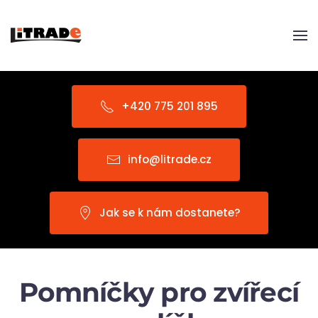
Skip to main content
+420 775 201 895
info@litrade.cz
Jak se k nám dostanete?
Pomníčky pro zvířecí