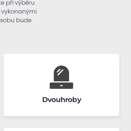
te při výběru
ě vykonanými
 osobu bude
Dvouhroby