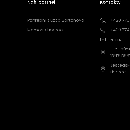
Naši partneři
Kontakty
Pohřební služba Bartoňová
+420 775
Memoria Liberec
+420 774
e-mail
GPS: 50°4
15°1'9.593
Ještědská
Liberec