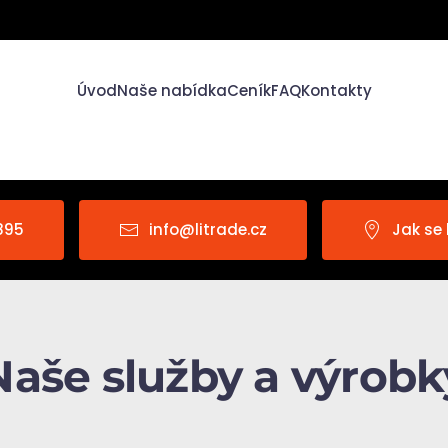
Úvod
Naše nabídka
Ceník
FAQ
Kontakty
895
info@litrade.cz
Jak se
Naše služby a výrobk